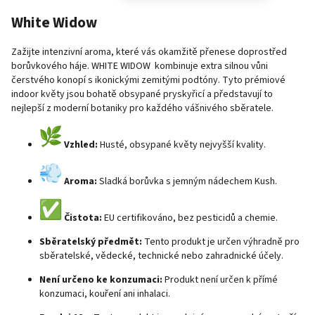
White Widow
Zažijte intenzivní aroma, které vás okamžitě přenese doprostřed
borůvkového háje.
WHITE WIDOW
kombinuje extra silnou vůni
čerstvého konopí s ikonickými zemitými podtóny. Tyto prémiové
indoor květy jsou bohatě obsypané pryskyřicí a představují to
nejlepší z moderní botaniky pro každého vášnivého sběratele.
Vzhled:
Husté, obsypané květy nejvyšší kvality.
Aroma:
Sladká borůvka s jemným nádechem Kush.
Čistota:
EU certifikováno, bez pesticidů a chemie.
Sběratelský předmět:
Tento produkt je určen výhradně pro
sběratelské, vědecké, technické nebo zahradnické účely.
Není určeno ke konzumaci:
Produkt není určen k přímé
konzumaci, kouření ani inhalaci.