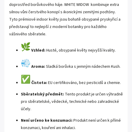
doprostřed borůvkového háje.
WHITE WIDOW
kombinuje extra
silnou vůni čerstvého konopí s ikonickými zemitými podtóny.
Tyto prémiové indoor květy jsou bohatě obsypané pryskyřicí a
představují to nejlepší z moderní botaniky pro každého
vášnivého sběratele.
Vzhled:
Husté, obsypané květy nejvyšší kvality.
Aroma:
Sladká borůvka s jemným nádechem Kush.
Čistota:
EU certifikováno, bez pesticidů a chemie.
Sběratelský předmět:
Tento produkt je určen výhradně
pro sběratelské, vědecké, technické nebo zahradnické
účely.
Není určeno ke konzumaci:
Produkt není určen k přímé
konzumaci, kouření ani inhalaci.