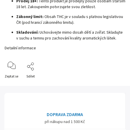
Prodej 18+:
Tento produkt je prodejný pouze osobám starším
18 let. Zakoupením potvrzujete svou zletilost.
Zákonný limit:
Obsah THC je v souladu s platnou legislativou
ČR (pod hranicí zákonného limitu).
Skladování:
Uchovávejte mimo dosah dětí a zvířat. Skladujte
v suchu a temnu pro zachování kvality aromatických látek.
Detailní informace
Zeptat se
Sdílet
DOPRAVA ZDARMA
při nákupu nad 1 500 Kč