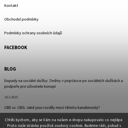
Kontakt
Obchodní podmínky
Podmínky ochrany osobních údajů
FACEBOOK
BLOG
Dopady na sociální služby: Změny v poptávce po sociálních službách a
podpoře pro uživatele konopí
16.2.2025
CBD vs. CBG: Jaké jsou rozdíly mezi těmito kanabinoidy?
15.2.2025
Chtěli bychom, aby se Vám na našem e-shopu nakupovalo co nejlépe.
Proto naše stránka používá soubory cookies. Budeme rádi, pokud s