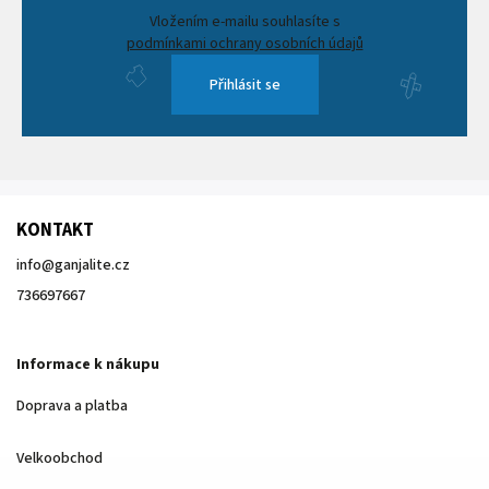
Vložením e-mailu souhlasíte s
podmínkami ochrany osobních údajů
Přihlásit se
KONTAKT
info
@
ganjalite.cz
736697667
Informace k nákupu
Doprava a platba
Velkoobchod