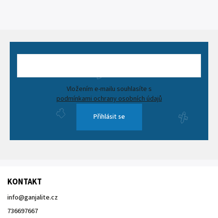
Vložením e-mailu souhlasíte s
podmínkami ochrany osobních údajů
Přihlásit se
KONTAKT
info
@
ganjalite.cz
736697667