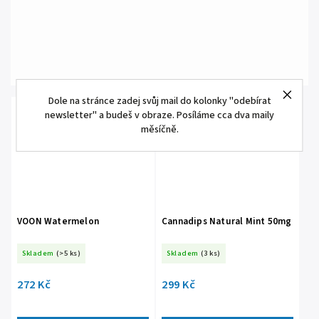
Dole na stránce zadej svůj mail do kolonky "odebírat
newsletter" a budeš v obraze. Posíláme cca dva maily
měsíčně.
VOON Watermelon
Cannadips Natural Mint 50mg
Skladem
(>5 ks)
Skladem
(3 ks)
272 Kč
299 Kč