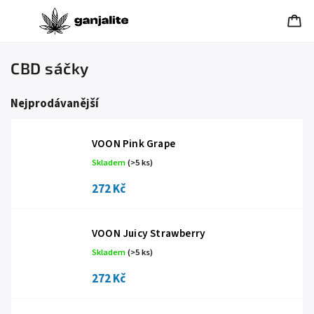
CBD sáčky
Nejprodávanější
VOON Pink Grape
Skladem
(>5 ks)
272 Kč
VOON Juicy Strawberry
Skladem
(>5 ks)
272 Kč