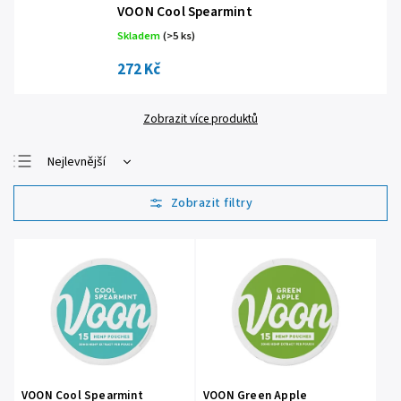
VOON Cool Spearmint
Skladem
(>5 ks)
272 Kč
Zobrazit více produktů
Nejlevnější
Nejdražší
Nejprodávanější
Abecedně
VOON Cool Spearmint
VOON Green Apple