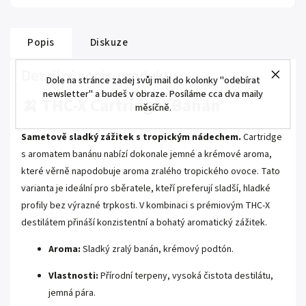
Popis
Diskuze
Detailní popis produktu
Dole na stránce zadej svůj mail do kolonky "odebírat
newsletter" a budeš v obraze. Posíláme cca dva maily
🍌 THC-X Cartridge: Banán
měsíčně.
Sametově sladký zážitek s tropickým nádechem.
Cartridge
s aromatem banánu nabízí dokonale jemné a krémové aroma,
které věrně napodobuje aroma zralého tropického ovoce. Tato
varianta je ideální pro sběratele, kteří preferují sladší, hladké
profily bez výrazné trpkosti. V kombinaci s prémiovým THC-X
destilátem přináší konzistentní a bohatý aromatický zážitek.
Aroma:
Sladký zralý banán, krémový podtón.
Vlastnosti:
Přírodní terpeny, vysoká čistota destilátu,
jemná pára.