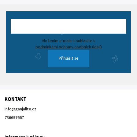
Vložením e-mailu souhlasíte s
podmínkami ochrany osobních údajů
Přihlásit se
KONTAKT
info
@
ganjalite.cz
736697667
Informace k nákupu