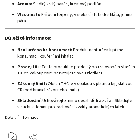
Aroma:
Sladký zralý banán, krémový podtón.
Vlastnosti:
Přírodní terpeny, vysoká čistota destilátu, jemná
pára.
Důležité informace:
Není určeno ke konzumaci:
Produkt není určen k přímé
konzumaci, kouření ani inhalaci.
Prodej 18+:
Tento produkt je prodejný pouze osobám starším
18 let. Zakoupením potvrzujete svou zletilost.
Zákonný limit:
Obsah THC je v souladu s platnou legislativou
ČR (pod hranicí zákonného limitu).
Skladování:
Uchovávejte mimo dosah dětí a zvířat. Skladujte
v suchu a temnu pro zachování kvality aromatických látek.
Detailní informace