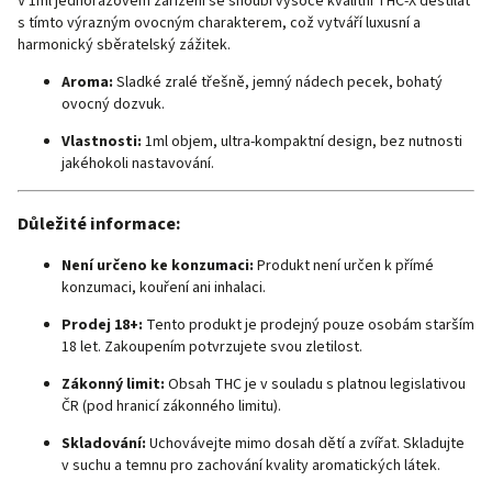
V 1ml jednorázovém zařízení se snoubí vysoce kvalitní THC-X destilát
s tímto výrazným ovocným charakterem, což vytváří luxusní a
harmonický sběratelský zážitek.
Aroma:
Sladké zralé třešně, jemný nádech pecek, bohatý
ovocný dozvuk.
Vlastnosti:
1ml objem, ultra-kompaktní design, bez nutnosti
jakéhokoli nastavování.
Důležité informace:
Není určeno ke konzumaci:
Produkt není určen k přímé
konzumaci, kouření ani inhalaci.
Prodej 18+:
Tento produkt je prodejný pouze osobám starším
18 let. Zakoupením potvrzujete svou zletilost.
Zákonný limit:
Obsah THC je v souladu s platnou legislativou
ČR (pod hranicí zákonného limitu).
Skladování:
Uchovávejte mimo dosah dětí a zvířat. Skladujte
v suchu a temnu pro zachování kvality aromatických látek.