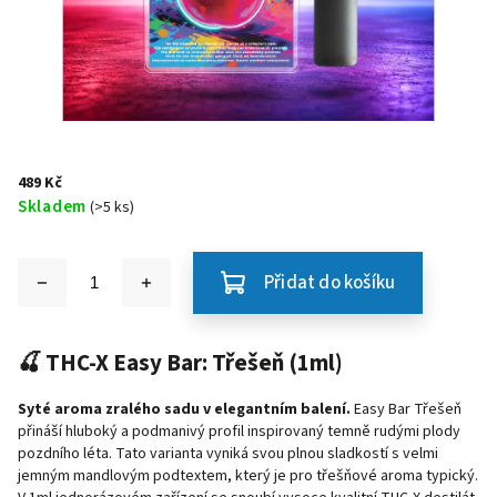
489 Kč
Skladem
(>5 ks)
Přidat do košíku
🍒 THC-X Easy Bar: Třešeň (1ml)
Syté aroma zralého sadu v elegantním balení.
Easy Bar Třešeň
přináší hluboký a podmanivý profil inspirovaný temně rudými plody
pozdního léta. Tato varianta vyniká svou plnou sladkostí s velmi
jemným mandlovým podtextem, který je pro třešňové aroma typický.