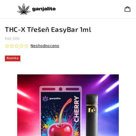
THC-X Třešeň EasyBar 1ml
Kód:
3051
Neohodnoceno
Novinka