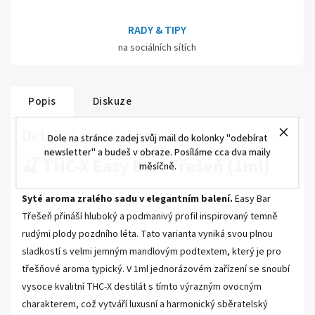
RADY & TIPY
na sociálních sítích
Popis
Diskuze
Detailní popis produktu
Dole na stránce zadej svůj mail do kolonky "odebírat
newsletter" a budeš v obraze. Posíláme cca dva maily
🍒 THC-X Easy Bar: Třešeň (1ml)
měsíčně.
Syté aroma zralého sadu v elegantním balení.
Easy Bar
Třešeň přináší hluboký a podmanivý profil inspirovaný temně
rudými plody pozdního léta. Tato varianta vyniká svou plnou
sladkostí s velmi jemným mandlovým podtextem, který je pro
třešňové aroma typický. V 1ml jednorázovém zařízení se snoubí
vysoce kvalitní THC-X destilát s tímto výrazným ovocným
charakterem, což vytváří luxusní a harmonický sběratelský