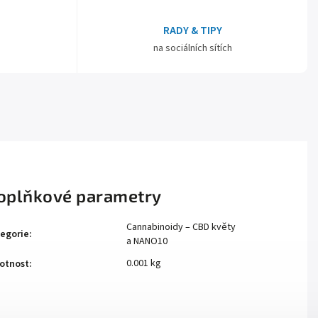
RADY & TIPY
na sociálních sítích
oplňkové parametry
Cannabinoidy – CBD květy
egorie
:
a NANO10
0.001 kg
otnost
: