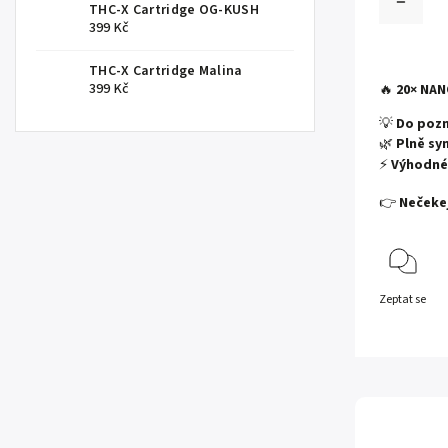
THC-X Cartridge OG-KUSH
399 Kč
THC-X Cartridge Malina
399 Kč
🔥
20× NAN
💡
Do pozn
🌿
Plně sy
⚡
Výhodné 
👉
Nečekej
Zeptat se