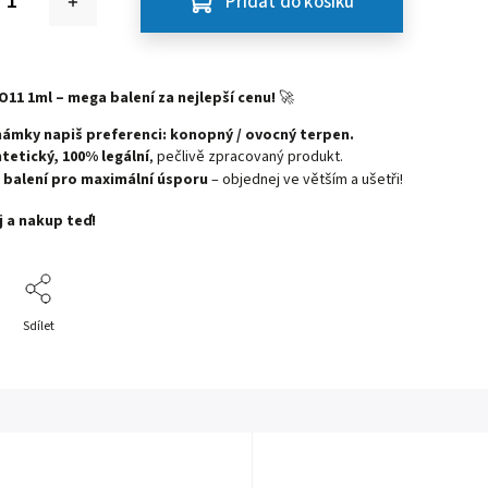
Přidat do košíku
O11 1ml – mega balení za nejlepší cenu!
🚀
ámky napiš preferenci: konopný / ovocný terpen.
ntetický, 100% legální
, pečlivě zpracovaný produkt.
balení pro maximální úsporu
– objednej ve větším a ušetři!
 a nakup teď!
Sdílet