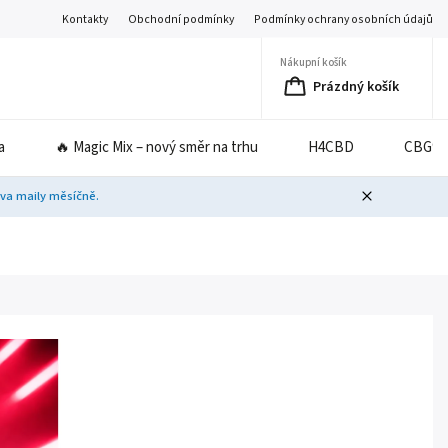
Kontakty
Obchodní podmínky
Podmínky ochrany osobních údajů
Nákupní košík
Prázdný košík
a
🔥 Magic Mix – nový směr na trhu
H4CBD
CBG9
dva maily měsíčně.