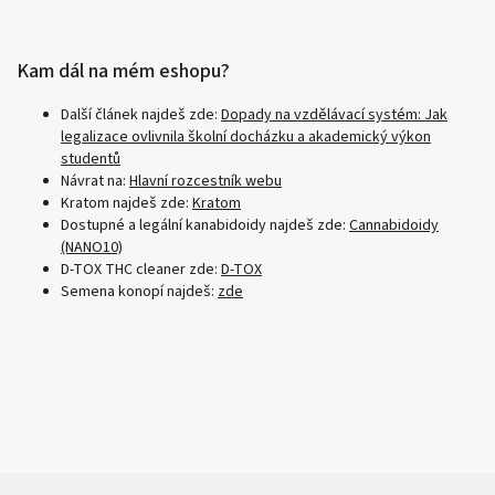
Kam dál na mém eshopu?
Další článek najdeš zde:
Dopady na vzdělávací systém: Jak
legalizace ovlivnila školní docházku a akademický výkon
studentů
Návrat na:
Hlavní rozcestník webu
Kratom najdeš zde:
Kratom
Dostupné a legální kanabidoidy najdeš zde:
Cannabidoidy
(NANO10)
D-TOX THC cleaner zde:
D-TOX
Semena konopí najdeš:
zde