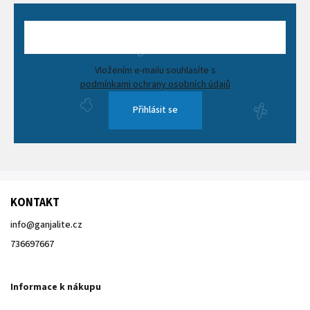
Vložením e-mailu souhlasíte s
podmínkami ochrany osobních údajů
Přihlásit se
KONTAKT
info
@
ganjalite.cz
736697667
Informace k nákupu