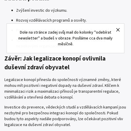
Zvýšení investic do výzkumu.
Rozvoj vzdělávacích programů a osvěty.
Podpora preventivních iniciativ zaměřených na mladé lidi.
Dole na stránce zadej svůj mail do kolonky "odebírat
newsletter" a budeš v obraze. Posíláme cca dva maily
Spolupráce mezi akademickým sektorem, vládou a
měsíčně.
neziskovými organizacemi.
Závěr: Jak legalizace konopí ovlivnila
duševní zdraví obyvatel
Legalizace konopí přinesla do společnosti významné změny, které
mohou mít pozitivní i negativní dopady na duševní zdraví. Klíčem k
minimalizaci rizik a maximalizaci přínosů je transparentní regulace,
vzdělávání a otevřená debata o konopí.
Investice do prevence, vědeckých studií a vzdělávacích kampaní jsou
nezbytné pro bezpečnou integraci konopí do společnosti. Pokud
budou tyto aspekty nadále podporovány, lze očekávat pozitivní vliv
legalizace na duševní zdraví obyvatel.