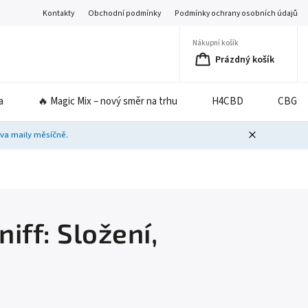
Kontakty
Obchodní podmínky
Podmínky ochrany osobních údajů
Nákupní košík
Prázdný košík
a
🔥 Magic Mix – nový směr na trhu
H4CBD
CBG9
dva maily měsíčně.
iff: Složení,