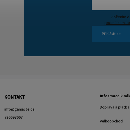
podmínkami oc
Přihlásit se
Informace k ná
KONTAKT
Doprava a platba
info
@
ganjalite.cz
736697667
Velkoobchod