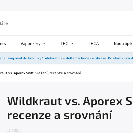
ers
Vaporizéry
THC
THCA
Nootropik
adej svůj mail do kolonky "odebírat newsletter" a budeš v obraze. Posíláme cca 
raut vs. Aporex Sniff: Složení, recenze a srovnání
Wildkraut vs. Aporex Sn
recenze a srovnání
16.2.2025