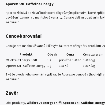
Aporex SNF Caffeine Energy
Aporex získává pozitivní hodnocení díky různým příchutím, které zpříjemň
osvěžení, zejména u mentolové varianty. Cena je dalším pozitivním fak
Wildkraut.
Cenové srovnání
Cena je pro mnoho uživatelů klíčovým faktorem při výběru produktu. Z
Produkt
Obsah
Cena
Cena za gram
Wildkraut Energy Sniff
1 g
přibližně 350 Kč
350 Kč/g
Aporex SNF Caffeine Energy
1 g
195 Kč
195 Kč/g
Z výše uvedeného srovnání vyplývá, že Aporex je cenově výhodnější vo
Wildkraut.
Závěr
Oba produkty,
Wildkraut Energy Sniff
i
Aporex SNF Caffeine Energy