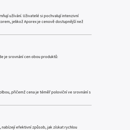
ují užívání. Uživatelé si pochvalují intenzivní
torem, jelikož Aporex je cenově dostupnější než
de je srovnání cen obou produktů:
lbou, přičemž cena je téměř poloviční ve srovnání s
, nabízejí efektivní způsob, jak získat rychlou