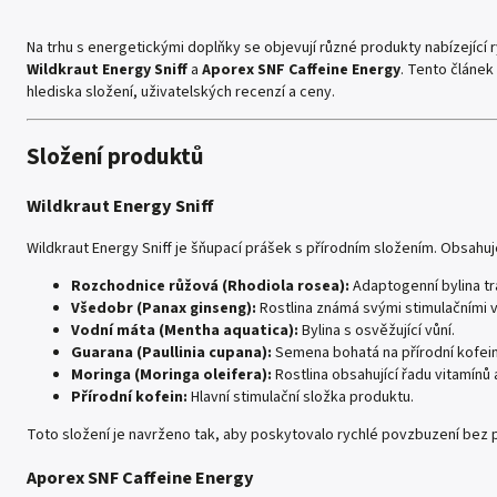
Na trhu s energetickými doplňky se objevují různé produkty nabízející r
Wildkraut Energy Sniff
a
Aporex SNF Caffeine Energy
. Tento článek
hlediska složení, uživatelských recenzí a ceny.
Složení produktů
Wildkraut Energy Sniff
Wildkraut Energy Sniff je šňupací prášek s přírodním složením. Obsahuje
Rozchodnice růžová (Rhodiola rosea):
Adaptogenní bylina tr
Všedobr (Panax ginseng):
Rostlina známá svými stimulačními v
Vodní máta (Mentha aquatica):
Bylina s osvěžující vůní.
Guarana (Paullinia cupana):
Semena bohatá na přírodní kofein
Moringa (Moringa oleifera):
Rostlina obsahující řadu vitamínů 
Přírodní kofein:
Hlavní stimulační složka produktu.
Toto složení je navrženo tak, aby poskytovalo rychlé povzbuzení bez p
Aporex SNF Caffeine Energy