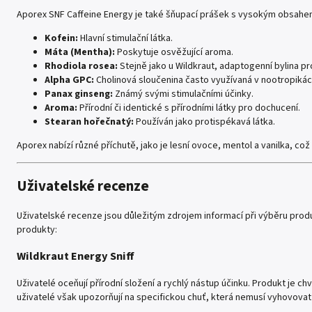
Aporex SNF Caffeine Energy je také šňupací prášek s vysokým obsahem
Kofein:
Hlavní stimulační látka.
Máta (Mentha):
Poskytuje osvěžující aroma.
Rhodiola rosea:
Stejně jako u Wildkraut, adaptogenní bylina pro
Alpha GPC:
Cholinová sloučenina často využívaná v nootropikác
Panax ginseng:
Známý svými stimulačními účinky.
Aroma:
Přírodní či identické s přírodními látky pro dochucení.
Stearan hořečnatý:
Používán jako protispékavá látka.
Aporex nabízí různé příchutě, jako je lesní ovoce, mentol a vanilka, co
Uživatelské recenze
Uživatelské recenze jsou důležitým zdrojem informací při výběru prod
produkty:
Wildkraut Energy Sniff
Uživatelé oceňují přírodní složení a rychlý nástup účinku. Produkt je ch
uživatelé však upozorňují na specifickou chuť, která nemusí vyhovova