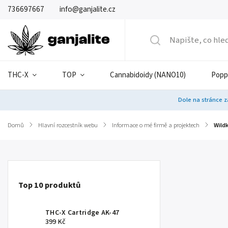
736697667
info@ganjalite.cz
THC-X
TOP
Cannabidoidy (NANO10)
Popp
Dole na stránce z
Domů
/
Hlavní rozcestník webu
/
Informace o mé firmě a projektech
/
Wildk
Top 10 produktů
THC-X Cartridge AK-47
399 Kč