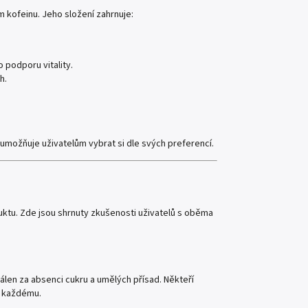
 kofeinu. Jeho složení zahrnuje:
 podporu vitality.
h.
ž umožňuje uživatelům vybrat si dle svých preferencí.
uktu. Zde jsou shrnuty zkušenosti uživatelů s oběma
válen za absenci cukru a umělých přísad. Někteří
t každému.