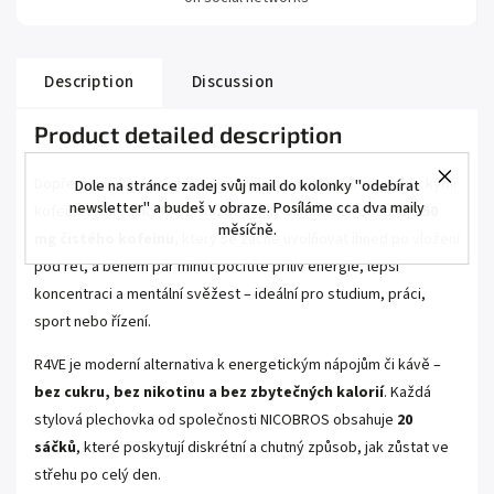
Description
Discussion
Product detailed description
Dopřejte si okamžitý přísun energie a soustředění s praktickými
Dole na stránce zadej svůj mail do kolonky "odebírat
newsletter" a budeš v obraze. Posíláme cca dva maily
kofeinovými sáčky R4VE. Každý tenký Slim sáček obsahuje
50
měsíčně.
mg čistého kofeinu
, který se začne uvolňovat ihned po vložení
pod ret, a během pár minut pocítíte příliv energie, lepší
koncentraci a mentální svěžest – ideální pro studium, práci,
sport nebo řízení.
R4VE je moderní alternativa k energetickým nápojům či kávě –
bez cukru, bez nikotinu a bez zbytečných kalorií
. Každá
stylová plechovka od společnosti NICOBROS obsahuje
20
sáčků
, které poskytují diskrétní a chutný způsob, jak zůstat ve
střehu po celý den.