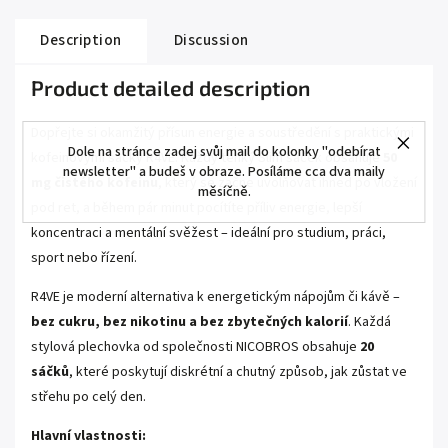
Description
Discussion
Product detailed description
Dopřejte si okamžitý přísun energie a soustředění s praktickými
Dole na stránce zadej svůj mail do kolonky "odebírat
kofeinovými sáčky R4VE. Každý tenký Slim sáček obsahuje
50
newsletter" a budeš v obraze. Posíláme cca dva maily
mg čistého kofeinu
, který se začne uvolňovat ihned po vložení
měsíčně.
pod ret, a během pár minut pocítíte příliv energie, lepší
koncentraci a mentální svěžest – ideální pro studium, práci,
sport nebo řízení.
R4VE je moderní alternativa k energetickým nápojům či kávě –
bez cukru, bez nikotinu a bez zbytečných kalorií
. Každá
stylová plechovka od společnosti NICOBROS obsahuje
20
sáčků
, které poskytují diskrétní a chutný způsob, jak zůstat ve
střehu po celý den.
Hlavní vlastnosti: