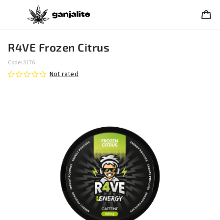
R4VE Frozen Citrus
Code:
3176
Not rated