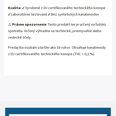
Kvalita:
✔ Vyrobené z EU certifikovaného technického konope
✔ Laboratórne testované ✔ Bez syntetických kanabinoidov
⚠️
Právne upozornenie
Tento produkt nie je určený na ľudskú
spotrebu. Určený výhradne na technické, priemyselné alebo
vedecké účely.
Predaj iba osobám starším ako 18 rokov. Obsahuje kanabinoidy
z EU certifikovaného technického konope (THC < 0,2 %).