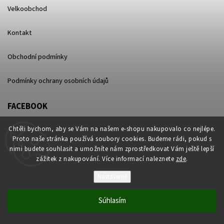
Velkoobchod
Kontakt
Obchodní podmínky
Podmínky ochrany osobních údajů
FACEBOOK
Chtěli bychom, aby se Vám na našem e-shopu nakupovalo co nejlépe.
Proto naše stránka používá soubory cookies. Budeme rádi, pokud s
nimi budete souhlasit a umožníte nám zprostředkovat Vám ještě lepší
zážitek z nakupování. Více informací naleznete
zde
.
Nastavenie
Copyright 2026
ganjalite.cz
. Všetky práva vyhradené.
Súhlasím
Vytvořil
Shoptet
| Design
Shoptak.cz