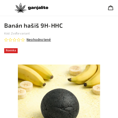
Banán hašiš 9H-HHC
Kód:
Zvoľte variant
Neohodnotené
Novinka