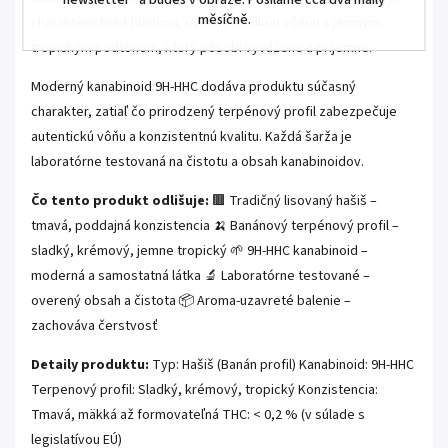
newsletter" a budeš v obraze. Posíláme cca dva maily
měsíčně.
charakteristická hladkou, ovocne sladkou vôňou s jemným
tropickým podtónom, ktorý pôsobí vyvážene a príjemne.
Moderný kanabinoid 9H-HHC dodáva produktu súčasný
charakter, zatiaľ čo prirodzený terpénový profil zabezpečuje
autentickú vôňu a konzistentnú kvalitu. Každá šarža je
laboratórne testovaná na čistotu a obsah kanabinoidov.
Čo tento produkt odlišuje:
🟫 Tradičný lisovaný hašiš –
tmavá, poddajná konzistencia 🍌 Banánový terpénový profil –
sladký, krémový, jemne tropický 🌱 9H-HHC kanabinoid –
moderná a samostatná látka 🔬 Laboratórne testované –
overený obsah a čistota 📦 Aroma-uzavreté balenie –
zachováva čerstvosť
Detaily produktu:
Typ: Hašiš (Banán profil) Kanabinoid: 9H-HHC
Terpenový profil: Sladký, krémový, tropický Konzistencia:
Tmavá, mäkká až formovateľná THC: < 0,2 % (v súlade s
legislatívou EÚ)