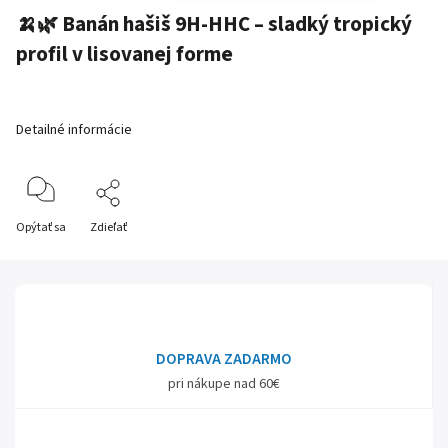
🍌🌿
Banán hašiš 9H-HHC – sladký tropický
profil v lisovanej forme
Detailné informácie
Opýtať sa
Zdieľať
DOPRAVA ZADARMO
pri nákupe nad 60€