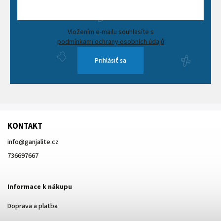
Vložením e-mailu souhlasíte s
podmínkami ochrany osobních údajů
Prihlásiť sa
KONTAKT
info
@
ganjalite.cz
736697667
Informace k nákupu
Doprava a platba