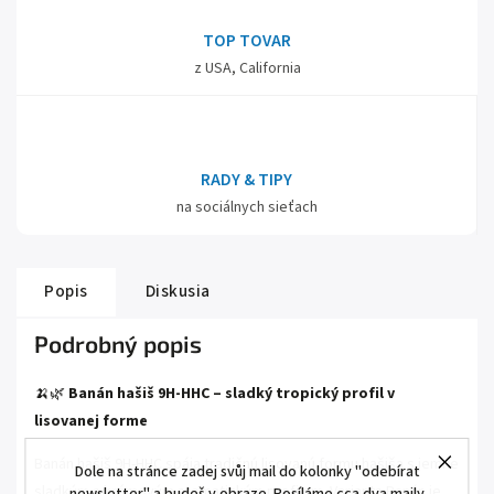
TOP TOVAR
z USA, California
RADY & TIPY
na sociálnych sieťach
Popis
Diskusia
Podrobný popis
🍌🌿
Banán hašiš 9H-HHC – sladký tropický profil v
lisovanej forme
Banán hašiš 9H-HHC spája tradičnú lisovanú formu hašiša s jemne
Dole na stránce zadej svůj mail do kolonky "odebírat
sladkým a krémovým aromatickým profilom. Varianta Banán je