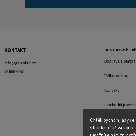
Informace k ná
KONTAKT
Doprava a platba
info
@
ganjalite.cz
736697667
Velkoobchod
Kontakt
Obchodní podmí
Podmínky ochrany
Chtěli bychom, aby se
stránka používá soubo
umožníte nám zprostřed