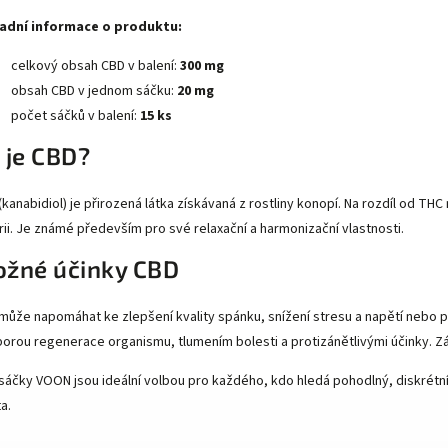
adní informace o produktu:
celkový obsah CBD v balení:
300 mg
obsah CBD v jednom sáčku:
20 mg
počet sáčků v balení:
15 ks
 je CBD?
(kanabidiol) je přirozená látka získávaná z rostliny konopí. Na rozdíl od T
rii. Je známé především pro své relaxační a harmonizační vlastnosti.
žné účinky CBD
může napomáhat ke zlepšení kvality spánku, snížení stresu a napětí nebo 
orou regenerace organismu, tlumením bolesti a protizánětlivými účinky. Zár
sáčky VOON jsou ideální volbou pro každého, kdo hledá pohodlný, diskrétní
a.