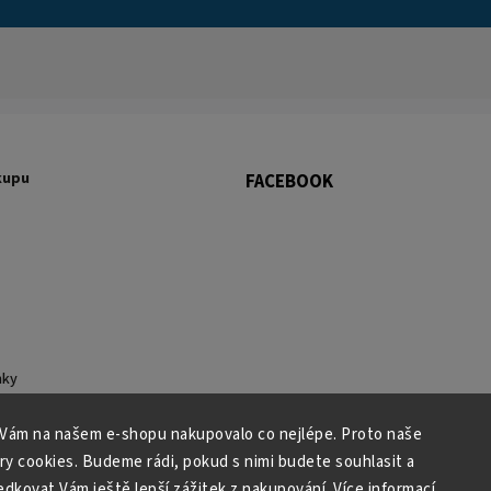
kupu
FACEBOOK
nky
 osobních údajů
 Vám na našem e-shopu nakupovalo co nejlépe. Proto naše
ry cookies. Budeme rádi, pokud s nimi budete souhlasit a
kovat Vám ještě lepší zážitek z nakupování. Více informací