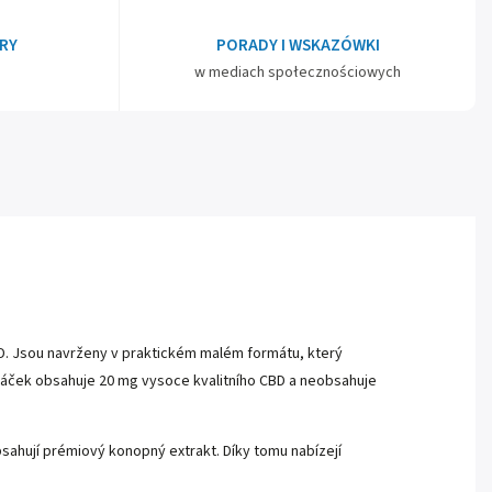
RY
PORADY I WSKAZÓWKI
w mediach społecznościowych
BD. Jsou navrženy v praktickém malém formátu, který
áček obsahuje 20 mg vysoce kvalitního CBD a neobsahuje
sahují prémiový konopný extrakt. Díky tomu nabízejí