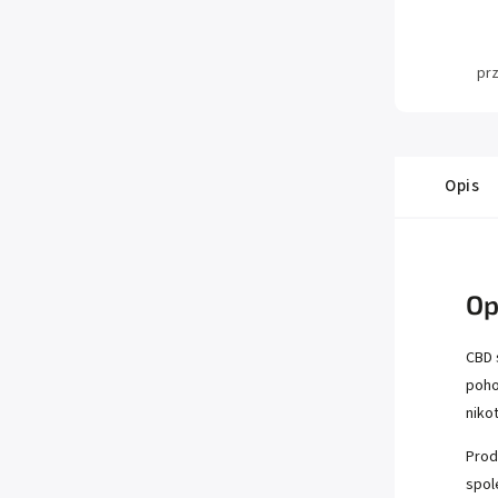
pr
Opis
Op
CBD 
poho
nikot
Prod
spol