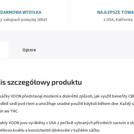
DARMOWA WYSYŁKA
NAJLEPSZE TOWA
zy zakupach powyżej 260zł
z USA, Kalifornia
Opinie
is szczegółowy produktu
sáčky VOON představují moderní a diskrétní způsob, jak využít benefity C
dlně sedí pod rtem a umožňuje snadné použití kdykoli během dne. Každý s
in ani THC.
ukty VOON jsou vyráběny v USA z pečlivě vybraných přírodních surovin a ob
ehlivou kvalitu a konzistentní dávkování v každém sáčku.