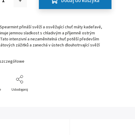
Dodaj do koszyka
pearmint přináší svěží a osvěžující chuť máty kadeřavé,
inuje jemnou sladkost s chladivým a příjemně ostrým
Tato intenzivní a nezaměnitelná chuť potěší především
átových zážitků a zanechá v ústech dlouhotrvající svěží
 szczegółowe
e
Udostępnij