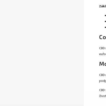
Zákl
Co
CBD 
eufo
Mo
CBD 
podp
CBD 
život