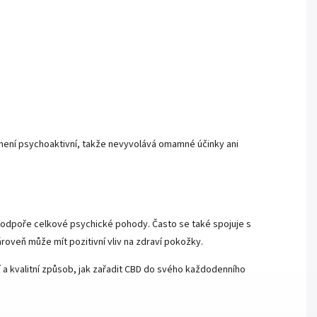
HC není psychoaktivní, takže nevyvolává omamné účinky ani
podpoře celkové psychické pohody. Často se také spojuje s
oveň může mít pozitivní vliv na zdraví pokožky.
 a kvalitní způsob, jak zařadit CBD do svého každodenního