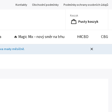
Kontakty
Obchodní podmínky
Podmínky ochrany osobních údajů
Koszyk
Pusty koszyk
a
🔥 Magic Mix – nový směr na trhu
H4CBD
CBG9
dva maily měsíčně.