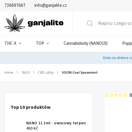
736697667
info@ganjalite.cz
THC-X
TOP
Cannabidoidy (NANO10)
Popp
Dole na stránce z
Home
/
SNUS
/
CBD sáčky
/
VOON Cool Spearmint
B
Top 10 produktów
NANO 11 1ml - owocowy terpen
450 Kč