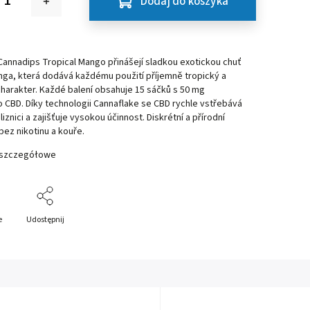
Dodaj do koszyka
annadips Tropical Mango přinášejí sladkou exotickou chuť
nga, která dodává každému použití příjemně tropický a
charakter. Každé balení obsahuje 15 sáčků s 50 mg
CBD. Díky technologii Cannaflake se CBD rychle vstřebává
liznici a zajišťuje vysokou účinnost. Diskrétní a přírodní
 bez nikotinu a kouře.
 szczegółowe
e
Udostępnij