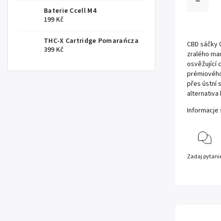
Baterie Ccell M4
199 Kč
THC-X Cartridge Pomarańcza
CBD sáčky C
399 Kč
zralého ma
osvěžující 
prémiového 
přes ústní s
alternativa
Informacje
Zadaj pytani