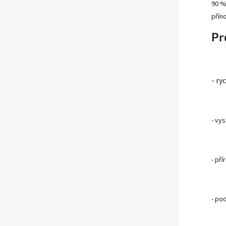
90 %
přín
Pr
- ry
- vy
- př
- po