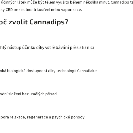
 účinných látek může být tělem využito během několika minut. Cannadips tak
osy CBD bez nutnosti kouření nebo vaporizace.
oč zvolit Cannadips?
chlý nástup účinku díky vstřebávání přes sliznici
soká biologická dostupnost díky technologii Cannaflake
írodní složení bez umělých přísad
dpora relaxace, regenerace a psychické pohody