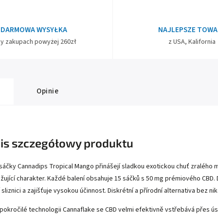
DARMOWA WYSYŁKA
NAJLEPSZE TOWA
zy zakupach powyżej 260zł
z USA, Kalifornia
Opinie
is szczegółowy produktu
sáčky Cannadips Tropical Mango přinášejí sladkou exotickou chuť zralého 
žující charakter. Každé balení obsahuje 15 sáčků s 50 mg prémiového CBD. 
 sliznici a zajišťuje vysokou účinnost. Diskrétní a přírodní alternativa bez ni
 pokročilé technologii Cannaflake se CBD velmi efektivně vstřebává přes úst