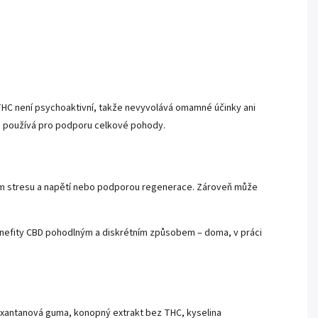
od THC není psychoaktivní, takže nevyvolává omamné účinky ani
se používá pro podporu celkové pohody.
ím stresu a napětí nebo podporou regenerace. Zároveň může
enefity CBD pohodlným a diskrétním způsobem – doma, v práci
, xantanová guma, konopný extrakt bez THC, kyselina