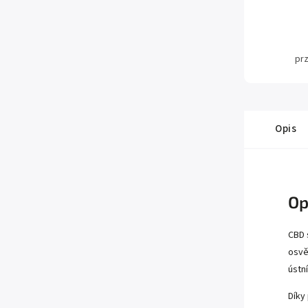
pr
Opis
Op
CBD 
osvě
ústní
Díky