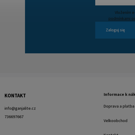
podmínkami oc
Zaloguj się
Informace k ná
KONTAKT
Doprava a platba
info
@
ganjalite.cz
736697667
Velkoobchod