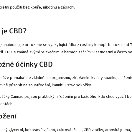
skrétní použití bez kouře, nikotinu a zápachu
 je CBD?
(kanabidiol) je přirozeně se vyskytující látka z rostliny konopí. Na rozdíl 
rii. CBD je známé svými relaxačními a harmonizačními vlastnostmi a často 
žné účinky CBD
může pomáhat se zklidněním organismu, zlepšením kvality spánku, snížen
tivně působit na soustředění, imunitu i stav pokožky.
sáčky Cannadips jsou praktickým řešením pro každého, kdo chce využít b
cestách.
ožení
linný glycerol, kokosové vlákno, cukrová třtina, CBD vločky, arabská guma