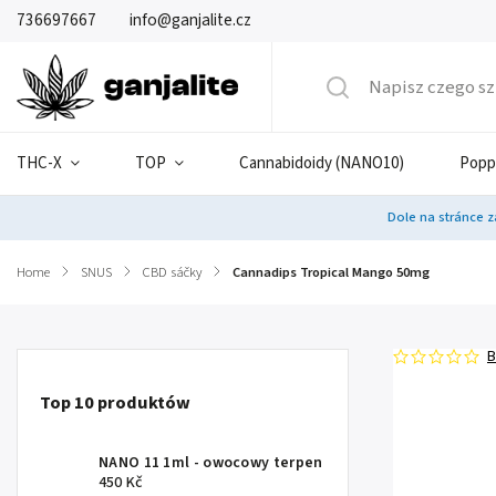
736697667
info@ganjalite.cz
THC-X
TOP
Cannabidoidy (NANO10)
Popp
Dole na stránce z
Home
/
SNUS
/
CBD sáčky
/
Cannadips Tropical Mango 50mg
B
Top 10 produktów
NANO 11 1ml - owocowy terpen
450 Kč