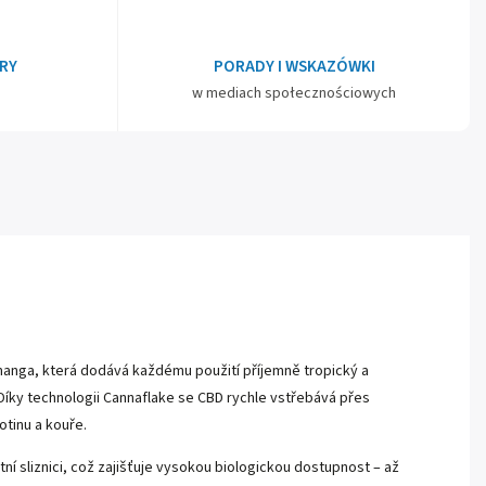
RY
PORADY I WSKAZÓWKI
w mediach społecznościowych
manga, která dodává každému použití příjemně tropický a
Díky technologii Cannaflake se CBD rychle vstřebává přes
kotinu a kouře.
ní sliznici, což zajišťuje vysokou biologickou dostupnost – až