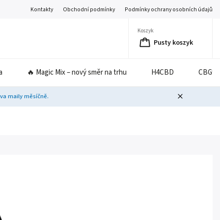
Kontakty
Obchodní podmínky
Podmínky ochrany osobních údajů
Koszyk
Pusty koszyk
a
🔥 Magic Mix – nový směr na trhu
H4CBD
CBG9
dva maily měsíčně.