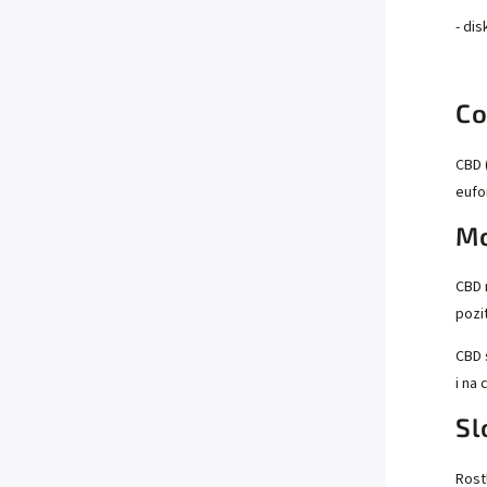
- di
Co
CBD 
eufo
Mo
CBD 
pozi
CBD 
i na 
Sl
Rost