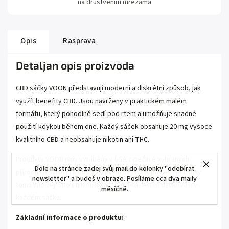
na društvenim mrežama
Opis
Rasprava
Detaljan opis proizvoda
CBD sáčky VOON představují moderní a diskrétní způsob, jak
využít benefity CBD. Jsou navrženy v praktickém malém
formátu, který pohodlně sedí pod rtem a umožňuje snadné
použití kdykoli během dne. Každý sáček obsahuje 20 mg vysoce
kvalitního CBD a neobsahuje nikotin ani THC.
Produkty VOON jsou vyráběny v USA z pečlivě vybraných
Dole na stránce zadej svůj mail do kolonky "odebírat
přírodních surovin a obsahují prémiový konopný extrakt. Díky
newsletter" a budeš v obraze. Posíláme cca dva maily
tomu nabízejí spolehlivou kvalitu a konzistentní dávkování v
měsíčně.
každém sáčku.
Základní informace o produktu: