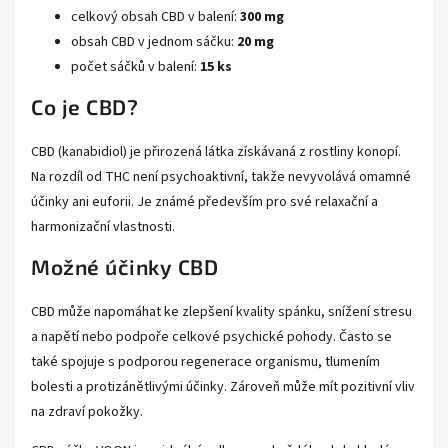
celkový obsah CBD v balení:
300 mg
obsah CBD v jednom sáčku:
20 mg
počet sáčků v balení:
15 ks
Co je CBD?
CBD (kanabidiol) je přirozená látka získávaná z rostliny konopí.
Na rozdíl od THC není psychoaktivní, takže nevyvolává omamné
účinky ani euforii. Je známé především pro své relaxační a
harmonizační vlastnosti.
Možné účinky CBD
CBD může napomáhat ke zlepšení kvality spánku, snížení stresu
a napětí nebo podpoře celkové psychické pohody. Často se
také spojuje s podporou regenerace organismu, tlumením
bolesti a protizánětlivými účinky. Zároveň může mít pozitivní vliv
na zdraví pokožky.