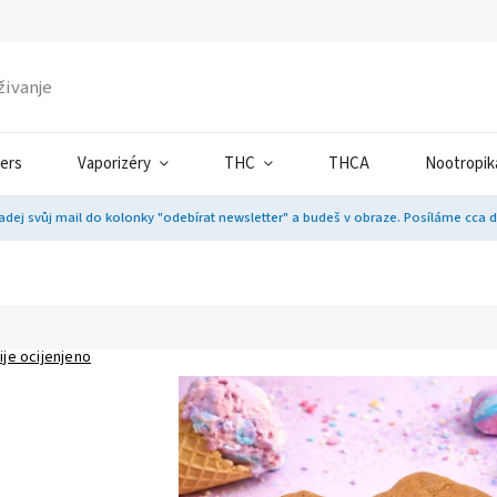
ers
Vaporizéry
THC
THCA
Nootropik
adej svůj mail do kolonky "odebírat newsletter" a budeš v obraze. Posíláme cca 
ije ocijenjeno