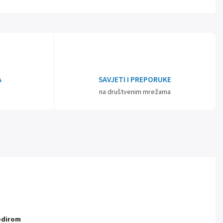
A
SAVJETI I PREPORUKE
na društvenim mrežama
dodirom