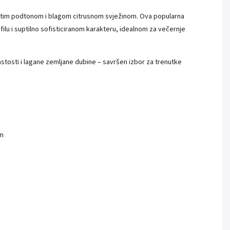
mastim podtonom i blagom citrusnom svježinom. Ova popularna
u i suptilno sofisticiranom karakteru, idealnom za večernje
stosti i lagane zemljane dubine – savršen izbor za trenutke
om