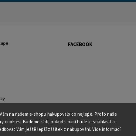
kupu
FACEBOOK
nky
 osobních údajů
 Vám na našem e-shopu nakupovalo co nejlépe. Proto naše
ry cookies. Budeme rádi, pokud s nimi budete souhlasit a
kovat Vám ještě lepší zážitek z nakupování. Více informací