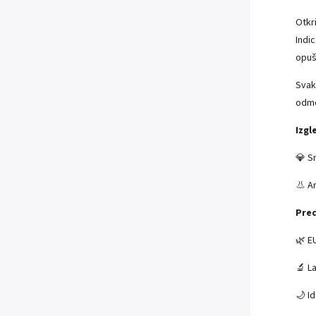
Otkr
Indi
opuš
Svak
odmo
Izgl
💎 S
👃 A
Pred
🌿 EU
🔬 L
🌙 I