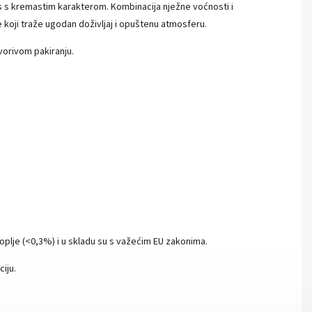
is s kremastim karakterom. Kombinacija nježne voćnosti i
 koji traže ugodan doživljaj i opuštenu atmosferu.
orivom pakiranju.
U
oplje (<0,3%) i u skladu su s važećim EU zakonima.
ciju.