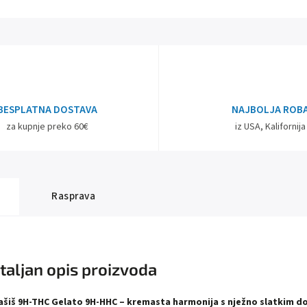
BESPLATNA DOSTAVA
NAJBOLJA ROB
za kupnje preko 60€
iz USA, Kalifornija
Rasprava
taljan opis proizvoda
ašiš 9H-THC Gelato 9H-HHC – kremasta harmonija s nježno slatkim 