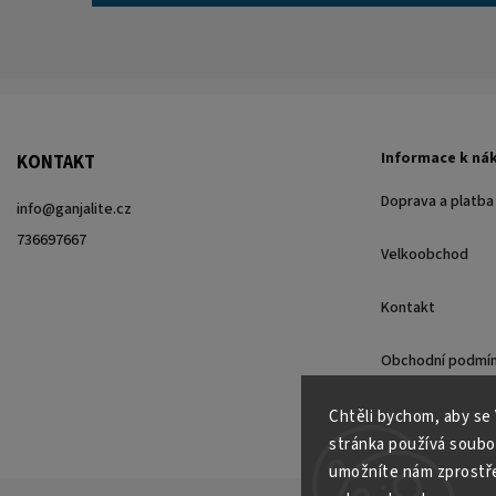
Informace k ná
KONTAKT
Doprava a platba
info
@
ganjalite.cz
736697667
Velkoobchod
Kontakt
Obchodní podmí
Podmínky ochrany
Chtěli bychom, aby se
stránka používá soubo
umožníte nám zprostřed