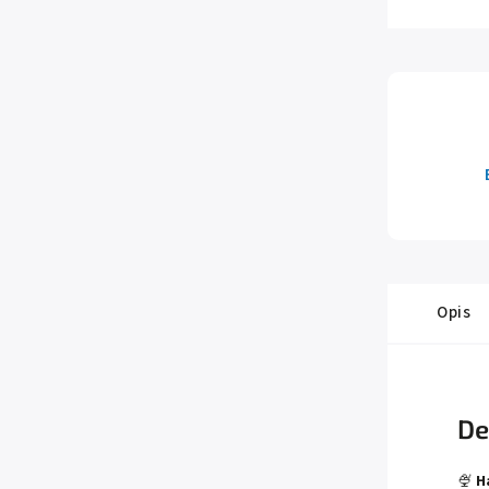
Opis
De
🍨
H