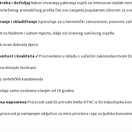
reba i doživljaj
Nakon otvaranja pakiranja osjeti se intenzivan sladak mir
noteženog aromatičnog profila čini ovu varijantu popularnim izborom za sve
ranje i skladištenje
Isporučuje se u hermetički zatvorenom, ponovno zatv
ti na hladnom i suhom mjestu, dalje od izravnog sunčevog svjetla.
ti izvan dohvata djece.
nitost i kvaliteta
✔ Proizvedeno u skladu s važećim zakonodavstvom E
boratorijski testirano
z sintetičkih kanabinoida
odaja samo osobama starijim od 18 godina
vna napomena
Proizvodi sadrže prirodni Delta-9-THC iz EU industrijske kon
proizvod je namijenjen isključivo za miris prostora i nije za ljudsku konzuma