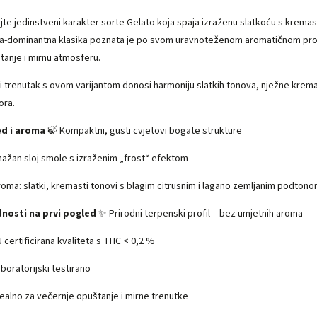
ijte jedinstveni karakter sorte Gelato koja spaja izraženu slatkoću s kre
ca-dominantna klasika poznata je po svom uravnoteženom aromatičnom profil
tanje i mirnu atmosferu.
i trenutak s ovom varijantom donosi harmoniju slatkih tonova, nježne krema
ra.
ed i aroma
🍃 Kompaktni, gusti cvjetovi bogate strukture
nažan sloj smole s izraženim „frost“ efektom
roma: slatki, kremasti tonovi s blagim citrusnim i lagano zemljanim podton
nosti na prvi pogled
✨ Prirodni terpenski profil – bez umjetnih aroma
 certificirana kvaliteta s THC < 0,2 %
aboratorijski testirano
dealno za večernje opuštanje i mirne trenutke