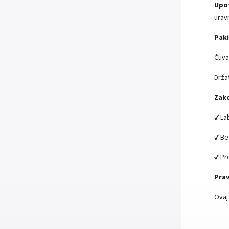
Upot
urav
Paki
Čuva
Drža
Zako
✔ La
✔ Be
✔ Pr
Pra
Ovaj 