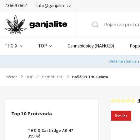
736697667
info@ganjalite.cz
THC-X
TOP
Cannabidoidy (NANO10)
Popp
Dole na stránce z
Početna
/
TOP
/
Hash 9H-THC
/
Hašiš 9H-THC Gelato
N
Top 10 Proizvoda
Novinka
THC-X Cartridge AK-47
399 Kč