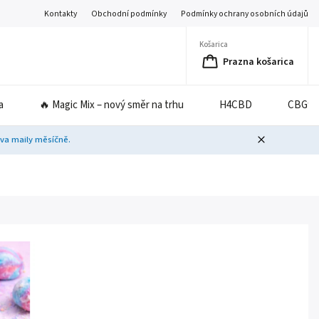
Kontakty
Obchodní podmínky
Podmínky ochrany osobních údajů
Košarica
Prazna košarica
a
🔥 Magic Mix – nový směr na trhu
H4CBD
CBG9
dva maily měsíčně.