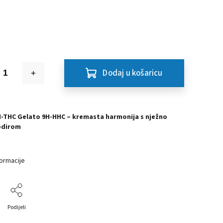
Dodaj u košaricu
H-THC Gelato 9H-HHC – kremasta harmonija s nježno
odirom
formacije
Podijeli