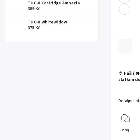
THC-X Cartridge Amnezia
399 Kč
THC-X WhiteWidow
375 Kč
🍨
Hašiš 9
slatkim d
Detaljne in
Pitaj