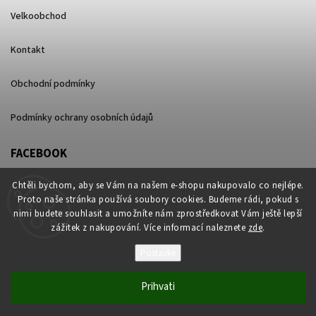
Velkoobchod
Kontakt
Obchodní podmínky
Podmínky ochrany osobních údajů
FACEBOOK
Chtěli bychom, aby se Vám na našem e-shopu nakupovalo co nejlépe.
Proto naše stránka používá soubory cookies. Budeme rádi, pokud s
nimi budete souhlasit a umožníte nám zprostředkovat Vám ještě lepší
zážitek z nakupování. Více informací naleznete
zde
.
Postavke
Autorsko pravo 2026
ganjalite.cz
. Sva prava pridržana.
Prihvati
Vytvořil
Shoptet
| Design
Shoptak.cz