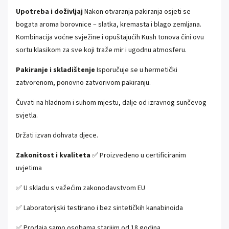
Upotreba i doživljaj
Nakon otvaranja pakiranja osjeti se
bogata aroma borovnice – slatka, kremasta i blago zemljana.
Kombinacija voćne svježine i opuštajućih Kush tonova čini ovu
sortu klasikom za sve koji traže mir i ugodnu atmosferu.
Pakiranje i skladištenje
Isporučuje se u hermetički
zatvorenom, ponovno zatvorivom pakiranju.
Čuvati na hladnom i suhom mjestu, dalje od izravnog sunčevog
svjetla.
Držati izvan dohvata djece.
Zakonitost i kvaliteta
✅ Proizvedeno u certificiranim
uvjetima
✅ U skladu s važećim zakonodavstvom EU
✅ Laboratorijski testirano i bez sintetičkih kanabinoida
✅ Prodaja samo osobama starijim od 18 godina