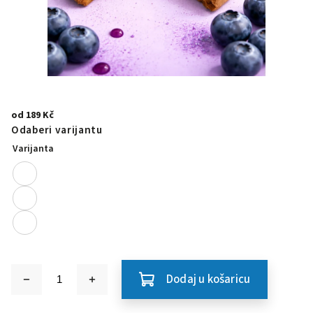
od
189 Kč
Odaberi varijantu
Varijanta
Dodaj u košaricu