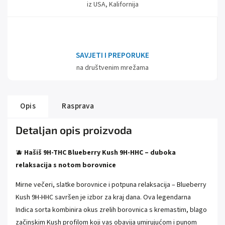
iz USA, Kalifornija
SAVJETI I PREPORUKE
na društvenim mrežama
Opis
Rasprava
Detaljan opis proizvoda
🫐
Hašiš 9H-THC Blueberry Kush 9H-HHC – duboka
relaksacija s notom borovnice
Mirne večeri, slatke borovnice i potpuna relaksacija – Blueberry
Kush 9H-HHC savršen je izbor za kraj dana. Ova legendarna
Indica sorta kombinira okus zrelih borovnica s kremastim, blago
začinskim Kush profilom koji vas obavija umirujućom i punom