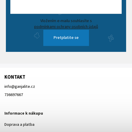
Vložením e-mailu souhlasíte s
podmínkami ochrany osobních údajů
Pretplatite se
KONTAKT
info
@
ganjalite.cz
736697667
Informace k nákupu
Doprava a platba