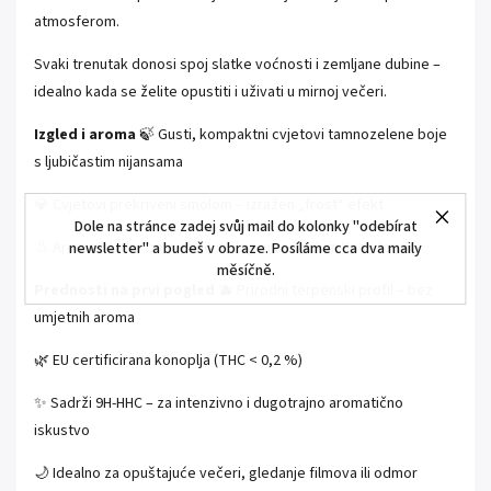
atmosferom.
Svaki trenutak donosi spoj slatke voćnosti i zemljane dubine –
idealno kada se želite opustiti i uživati u mirnoj večeri.
Izgled i aroma
🍃 Gusti, kompaktni cvjetovi tamnozelene boje
s ljubičastim nijansama
💎 Cvjetovi prekriveni smolom – izražen „frost“ efekt
Dole na stránce zadej svůj mail do kolonky "odebírat
👃 Aroma: slatke borovnice s blagim začinskim Kush tonom
newsletter" a budeš v obraze. Posíláme cca dva maily
měsíčně.
Prednosti na prvi pogled
🫐 Prirodni terpenski profil – bez
umjetnih aroma
🌿 EU certificirana konoplja (THC < 0,2 %)
✨ Sadrži 9H-HHC – za intenzivno i dugotrajno aromatično
iskustvo
🌙 Idealno za opuštajuće večeri, gledanje filmova ili odmor